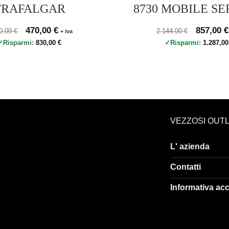
TRAFALGAR
8730 MOBILE SE
zo originale 1.300,00 €, prezzo scontato 470,00 €
Il prezzo originale era: 1.300,00 €.
470,00
€
Il prezzo attuale è: 470,00 €.
Prezzo originale 2.14
Il prezzo 
857,00
€
00,00
€
2.144,00
€
+ iva
Risparmi:
830,00
€
Risparmi:
1.287,0
VEZZOSI OUT
L' azienda
Contatti
Informativa acc