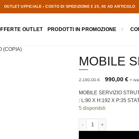
OUTLET UFFICIALE • COSTO DI SPEDIZIONE € 25, 00 AD ARTICOLO
OFFERTE OUTLET
CO
PRODOTTI IN PROMOZIONE
 (COPIA)
MOBILE S
Prezzo originale 2.190,00 €
Il prezzo origin
Il pr
990,00
€
2.190,00
€
+ iva
MOBILE SERVIZIO STRU
: L:90 X H:192 X P:35 S
5 disponibili
MOBILE SERVIZIO (Copia) q