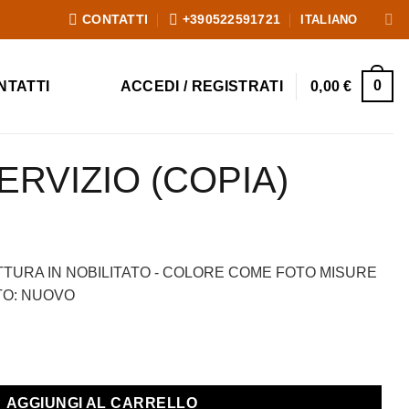
ITALIANO
CONTATTI
+390522591721
0
NTATTI
ACCEDI / REGISTRATI
0,00
€
ERVIZIO (COPIA)
, prezzo scontato 990,00 €
ale era: 2.190,00 €.
ezzo attuale è: 990,00 €.
TTURA IN NOBILITATO - COLORE COME FOTO MISURE
TATO: NUOVO
uantità
AGGIUNGI AL CARRELLO