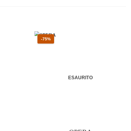
Sconto 75 percento
-75%
ESAURITO