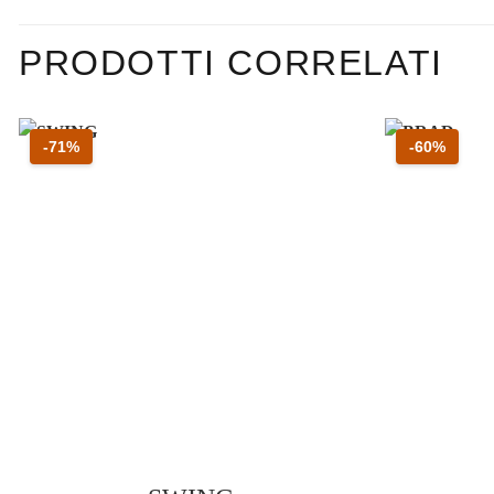
PRODOTTI CORRELATI
Sconto 71 percento
Sconto
-71%
-60%