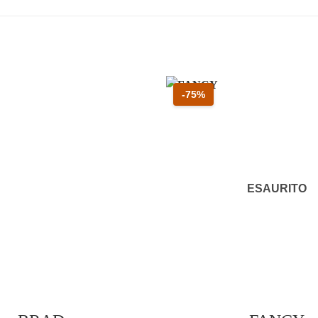
 60 percento
Sconto 75 percento
-75%
ESAURITO