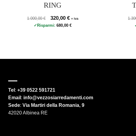
RING
Prezzo originale 1.000,00 €, prezzo scontato 320,00 €
Il prezzo originale era: 1.000,00 €.
320,00
€
Il prezzo attuale è: 320,00 €.
Prez
1.000,00
€
1.3
+ iva
Risparmi:
680,00
€
Tel
:
+39 0522 591721
Email
:
info@vezzosiarredamenti.com
Sede
:
Via Martiri della Romania, 9
42020 Albinea RE